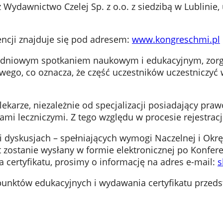
 Wydawnictwo Czelej Sp. z o.o. z siedzibą w Lublinie, 
encji znajduje się pod adresem:
www.kongreschmi.pl
trzydniowym spotkaniem naukowym i edukacyjnym, zo
wego, co oznacza, że część uczestników uczestniczyć w
lekarze, niezależnie od specjalizacji posiadający pr
mi leczniczymi. Z tego względu w procesie rejestrac
 i dyskusjach – spełniających wymogi Naczelnej i Okr
 zostanie wysłany w formie elektronicznej po Konfere
 certyfikatu, prosimy o informację na adres e-mail:
s
punktów edukacyjnych i wydawania certyfikatu przed