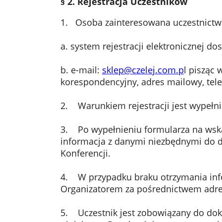
§ 2. Rejestracja Uczestników
1. Osoba zainteresowana uczestnictwe
a. system rejestracji elektronicznej do
b. e-mail:
sklep@czelej.com.p
l pisząc 
korespondencyjny, adres mailowy, telef
2. Warunkiem rejestracji jest wypełn
3. Po wypełnieniu formularza na wskaz
informacja z danymi niezbędnymi do do
Konferencji.
4. W przypadku braku otrzymania infor
Organizatorem za pośrednictwem adre
5. Uczestnik jest zobowiązany do dok