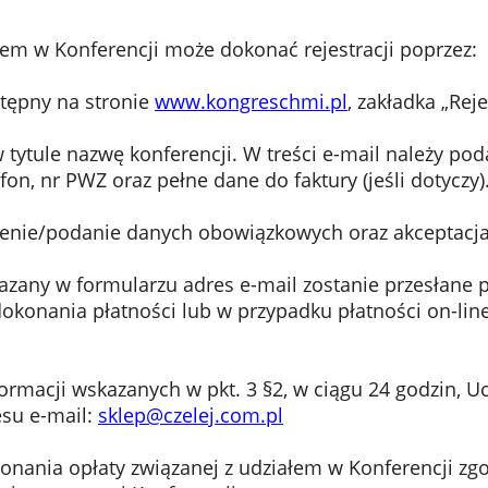
m w Konferencji może dokonać rejestracji poprzez:
stępny na stronie
www.kongreschmi.pl
, zakładka „Reje
w tytule nazwę konferencji. W treści e-mail należy pod
on, nr PWZ oraz pełne dane do faktury (jeśli dotyczy)
ienie/podanie danych obowiązkowych oraz akceptacja
any w formularzu adres e-mail zostanie przesłane po
konania płatności lub w przypadku płatności on-lin
macji wskazanych w pkt. 3 §2, w ciągu 24 godzin, Uc
su e-mail:
sklep@czelej.com.pl
onania opłaty związanej z udziałem w Konferencji z