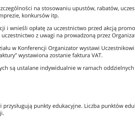
zczególności na stosowaniu upustów, rabatów, ucze
mprezie, konkursów itp.
racji i wnieśli opłatę za uczestnictwo przed akcją pr
za uczestnictwo z uwagi na prowadzoną przez Organiza
działu w Konferencji Organizator wystawi Uczestnikow
aktury” wystawiona zostanie faktura VAT.
ych są ustalane indywidualnie w ramach oddzielnyc
owi przysługują punkty edukacyjne. Liczba punktów ed
i.