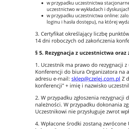
w przypadku uczestnictwa stacjonarneg
uczestnictwo w wykładach i dyskusjac
w przypadku uczestnictwa online: zalo
loginu i hasła dostępu), na której wy
3. Certyfikat określający liczbę punkt
14 dni roboczych od zakończenia konfe
§ 5. Rezygnacja z uczestnictwa
oraz 
1. Uczestnik ma prawo do rezygnacji z 
Konferencji do biura Organizatora na a
adresu e-mail:
sklep@czelej.com.pl
Z d
konferencji” + imię i nazwisko uczestni
2. W przypadku zgłoszenia rezygnacji 
należności. W przypadku dokonania zgł
Uczestnikowi nie przysługuje zwrot wp
4. Wpłacone środki zostaną zwrócone 