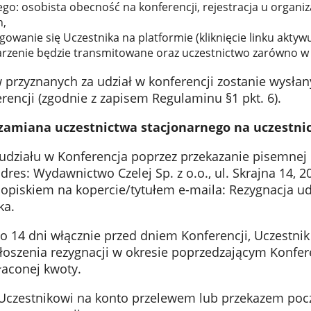
o: osobista obecność na konferencji, rejestracja u organiz
h,
gowanie się Uczestnika na platformie (kliknięcie linku akty
darzenie będzie transmitowane oraz uczestnictwo zarówno w 
ów przyznanych za udział w konferencji zostanie wysł
rencji (zgodnie z zapisem Regulaminu §1 pkt. 6).
zamiana uczestnictwa stacjonarnego na uczestni
udziału w Konferencja poprzez przekazanie pisemnej i
dres: Wydawnictwo Czelej Sp. z o.o., ul. Skrajna 14, 
opiskiem na kopercie/tytułem e-maila: Rezygnacja ud
ka.
do 14 dni włącznie przed dniem Konferencji, Uczestni
oszenia rezygnacji w okresie poprzedzającym Konfere
łaconej kwoty.
Uczestnikowi na konto przelewem lub przekazem poc