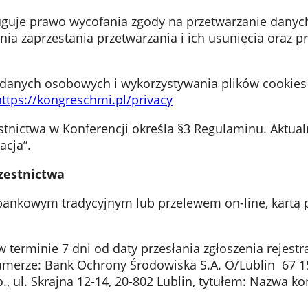
sługuje prawo wycofania zgody na przetwarzanie dan
nia zaprzestania przetwarzania i ich usunięcia oraz 
 danych osobowych i wykorzystywania plików cookies 
https://kongreschmi.pl/privacy
estnictwa w Konferencji określa §3 Regulaminu. Aktua
acja”.
czestnictwa
ankowym tradycyjnym lub przelewem on-line, kartą pł
rminie 7 dni od daty przesłania zgłoszenia rejestrac
umerze: Bank Ochrony Środowiska S.A. O/Lublin 67 1
, ul. Skrajna 12-14, 20-802 Lublin, tytułem: Nazwa kon